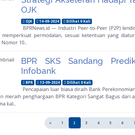
OJK
OJK
14-09-2024
Dilihat 0 Kali
BPRNews.id — Industri Peer-to-Peer (P2P) lendi
 memperkuat permodalan, sesuai ketentuan yang diatur
 Nomor 10...
BPR SKS Sandang Predik
Infobank
BPR
13-09-2024
Dilihat 0 Kali
Pencapaian luar biasa diraih Bank Perekonomian
n meraih penghargaan BPR Kategori Sangat Bagus dari aj
a kal...
«
1
2
3
4
5
6