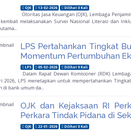
OJK
13-02-2026
Dilihat 0 Kali
Otoritas Jasa Keuangan (OJK), Lembaga Penjamin
 kembali melaksanakan Survei Nasional Literasi dan Ink
utama...
LPS Pertahankan Tingkat B
Momentum Pertumbuhan E
LPS
05-02-2026
Dilihat 0 Kali
Dalam Rapat Dewan Komisioner (RDK) Lembaga 
ri 2026, LPS menetapkan untuk mempertahankan Tingka
h di bank umum da...
OJK dan Kejaksaan RI Perk
Perkara Tindak Pidana di Se
OJK
22-01-2026
Dilihat 0 Kali