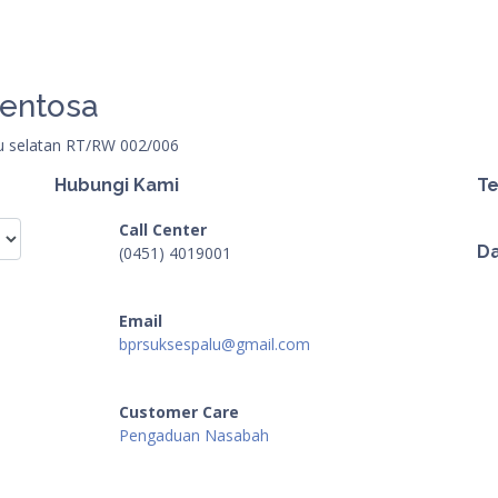
Sentosa
alu selatan RT/RW 002/006
Hubungi Kami
Te
Call Center
Da
(0451) 4019001
Email
bprsuksespalu@gmail.com
Customer Care
Pengaduan Nasabah