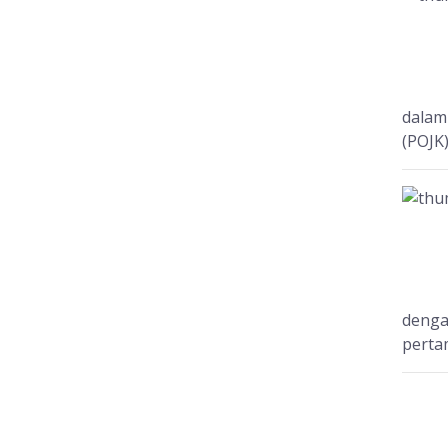
dalam
(POJK)
denga
pertam