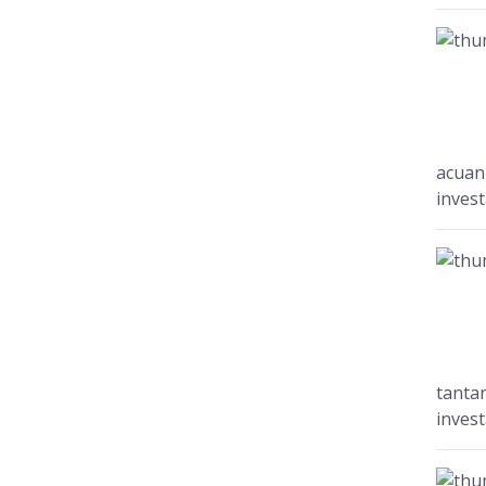
acuan
investa
tanta
investa