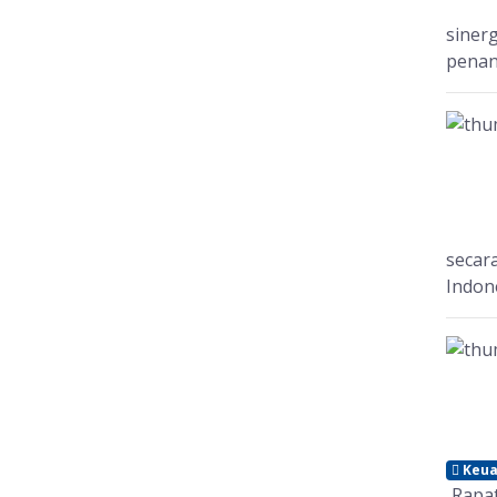
siner
penan
secar
Indone
Keua
Rapat