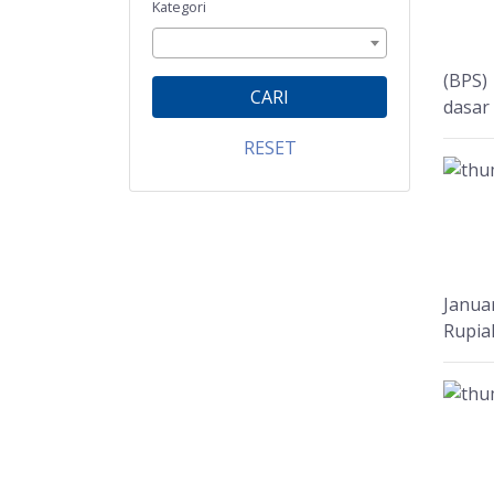
Kategori
(BPS)
CARI
dasar 
RESET
Janua
Rupia