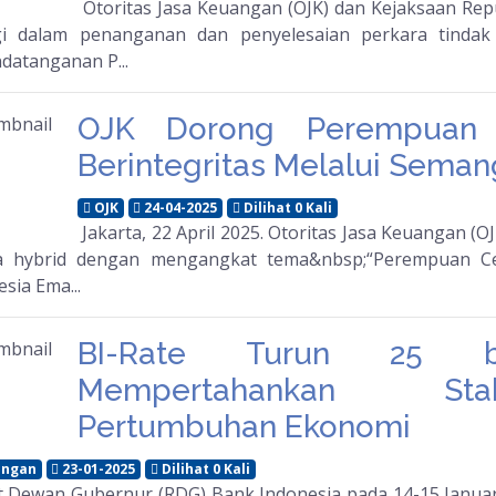
Otoritas Jasa Keuangan (OJK) dan Kejaksaan Re
gi dalam penanganan dan penyelesaian perkara tindak
datanganan P...
OJK Dorong Perempuan 
Berintegritas Melalui Seman
OJK
24-04-2025
Dilihat 0 Kali
Jakarta, 22 April 2025. Otoritas Jasa Keuangan (
a hybrid dengan mengangkat tema&nbsp;“Perempuan Cer
sia Ema...
BI-Rate Turun 25 b
Mempertahankan Stab
Pertumbuhan Ekonomi
ngan
23-01-2025
Dilihat 0 Kali
 Dewan Gubernur (RDG) Bank Indonesia pada 14-15 Janua