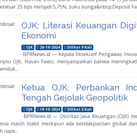
sebesar 25 bps menjadi 5,75%, suku bunga&nbsp;Deposit Faci
OJK: Literasi Keuangan Dig
Ekonomi
OJK
26-10-2024
Dilihat 0 Kali
BPRNews.id — Kepala Eksekutif Pengawas Inovasi
ripto OJK, Hasan Fawzi, menyampaikan bahwa meningkatka
enduk...
Ketua OJK: Perbankan Ind
Tengah Gejolak Geopolitik
OJK
19-10-2024
Dilihat 0 Kali
BPRNews.id — Otoritas Jasa Keuangan (OJK) me
esia masih stabil meskipun ada ketidakpastian global dan
h rapa...