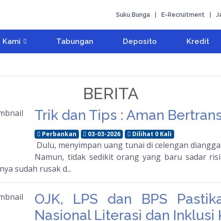
Suku Bunga
|
E-Recruitment
|
J
 Kami
Tabungan
Deposito
Kredit
BERITA
Trik dan Tips : Aman Bertrans
Perbankan
03-03-2026
Dilihat 0 Kali
Dulu, menyimpan uang tunai di celengan dianggap
Namun, tidak sedikit orang yang baru sadar ris
ya sudah rusak d...
OJK, LPS dan BPS Pastika
Nasional Literasi dan Inklus